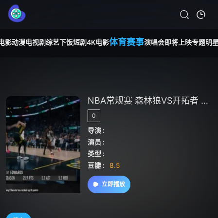
体育赛事
电影
动漫
电视剧
综艺
下饭短剧
4K电影
演唱会
即将上映
专题
明
NBA常规赛 森林狼VS开拓者 20240216
0
导演 :
演员 :
类型 :
豆瓣 :
8.5
立即播放