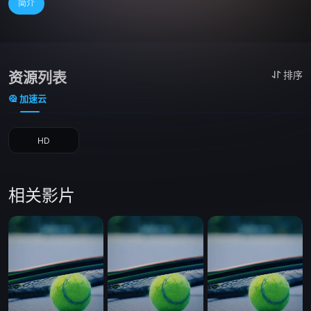
简介
资源列表
排序
加速云
HD
相关影片