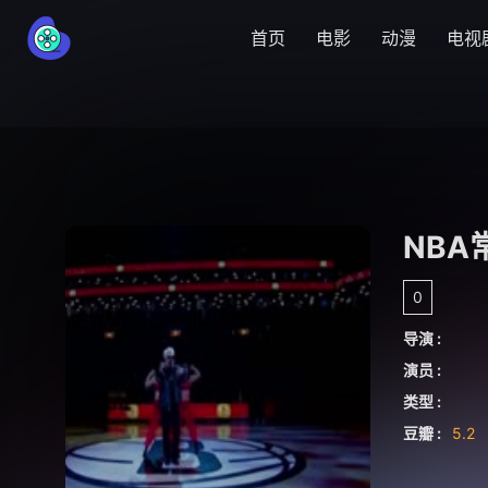
首页
电影
动漫
电视
NBA
0
导演 :
演员 :
类型 :
豆瓣 :
5.2