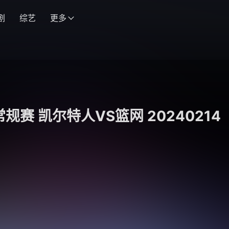
剧
综艺
更多
常规赛 凯尔特人VS篮网 20240214