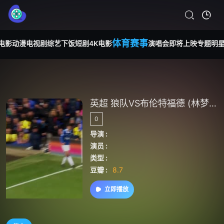
体育赛事
电影
动漫
电视剧
综艺
下饭短剧
4K电影
演唱会
即将上映
专题
明
英超 狼队VS布伦特福德 (林梦鸽) 20240210
0
导演 :
演员 :
类型 :
豆瓣 :
8.7
立即播放