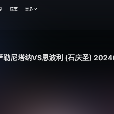
剧
综艺
更多