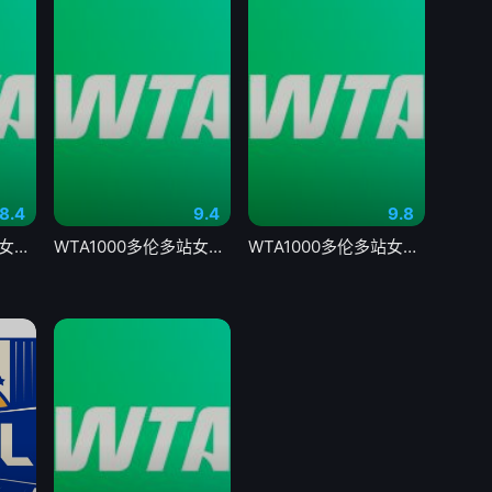
8.4
9.4
9.8
WTA1000多伦多站女单第一轮 马里诺0-2森梅兹20260804
WTA1000多伦多站女单第二轮 卡萨金娜1-2莱巴金娜20260806
WTA1000多伦多站女单第二轮 扎拉祖阿0-2费尔南德斯20260806