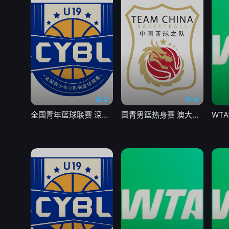
6.2
5.4
全国青年篮球联赛 深圳新世纪vs山西汾酒20260806
国青男篮热身赛 澳大利亚纽纳华丁闪电队VS韩国东国大学20260804