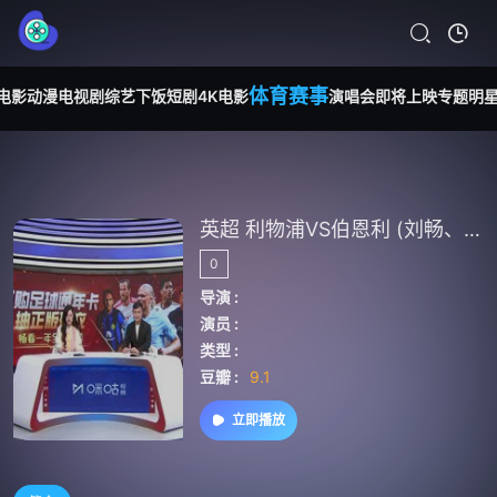
体育赛事
电影
动漫
电视剧
综艺
下饭短剧
4K电影
演唱会
即将上映
专题
明
英超 利物浦VS伯恩利 (刘畅、徐阳) 20240210
0
导演 :
演员 :
类型 :
豆瓣 :
9.1
立即播放