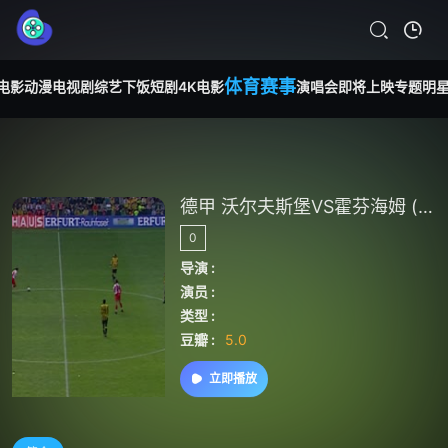
体育赛事
电影
动漫
电视剧
综艺
下饭短剧
4K电影
演唱会
即将上映
专题
明
德甲 沃尔夫斯堡VS霍芬海姆 (周楚雄) 20240204
0
导演 :
演员 :
类型 :
豆瓣 :
5.0
立即播放