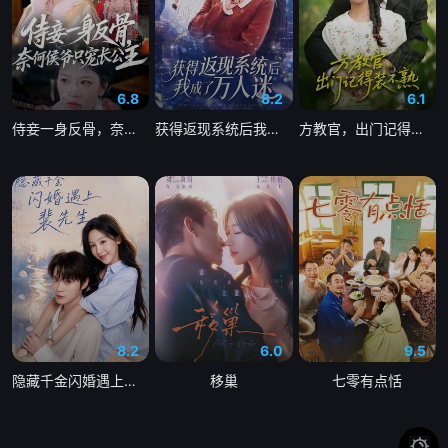
6.8
8.2
6.1
侍妾一身反骨，奈何侯爷只宠长公主
获得返现系统后我成了万人迷
方教官，出门记得装不熟
8.2
6.0
9.5
隐藏千金闪婚遇上裴先生
移巢
七零有点恬
