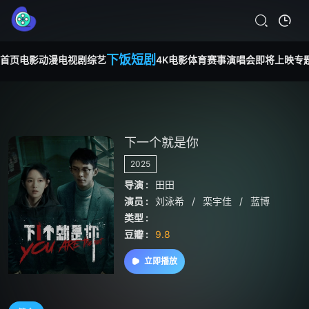
下饭短剧
首页
电影
动漫
电视剧
综艺
4K电影
体育赛事
演唱会
即将上映
专
下一个就是你
2025
导演 :
田田
演员 :
刘泳希
/
栾宇佳
/
蓝博
类型 :
豆瓣 :
9.8
立即播放