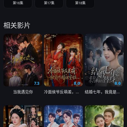
第16集
第17集
第18集
相关影片
7.3
8.0
8.6
当我遇见你
冷面侯爷反萌差，独宠作精继室啦
结婚七年，我竟是老公小青梅的替身