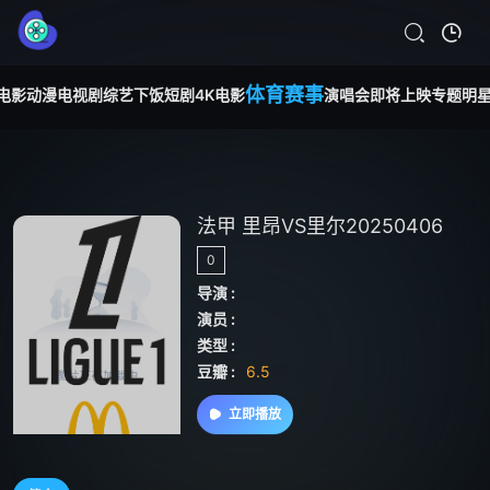
体育赛事
电影
动漫
电视剧
综艺
下饭短剧
4K电影
演唱会
即将上映
专题
明
法甲 里昂VS里尔20250406
0
导演 :
演员 :
类型 :
豆瓣 :
6.5
立即播放