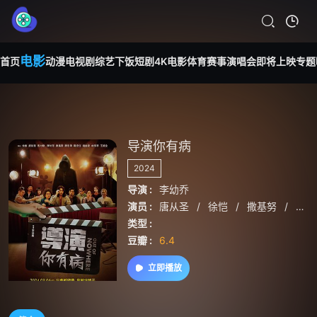
电影
首页
动漫
电视剧
综艺
下饭短剧
4K电影
体育赛事
演唱会
即将上映
专题
导演你有病
2024
导演 :
李幼乔
演员 :
唐从圣
/
徐恺
/
撒基努
/
林
类型 :
豆瓣 :
6.4
立即播放