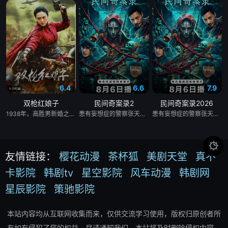
&nbsp; &nbsp; &nbsp; &nbsp; &nbsp; &nbsp; &nbsp; &nbsp; 
&nbsp; &nbsp; &nbsp; &nbsp; &nbsp; &nbsp; &nbsp; &nbsp;　　
直播的过程中，倪有彬使用了时空转移的能力，使得整场演出多了更
多出人意料又不可思议的现象──发光的水井、疑似前来索命的使
者，以及直播结束后莫名遭到雷击而「死无全尸」的导演……大家都
以为拍摄现场真的闹鬼了！也因为这些「灵异事件」，让演出得到了
极高的收视率，成为媒体竞相报导的焦点。 &nbsp; &nbsp; &nbsp; 
6.4
6.6
7.9
&nbsp; &nbsp; &nbsp; &nbsp; &nbsp; &nbsp; &nbsp; &nbsp; 
双枪红娘子
民间奇案录2
民间奇案录2026
&nbsp; &nbsp; &nbsp; &nbsp; &nbsp; &nbsp; &nbsp;

1938年，高胜男新婚之日，丈夫被日军残害，父辈亦遭屠戮。她举枪聚义，屡袭敌寇威震四方，后得八路军指点决心投身革命。日军欲诱杀高胜男，她孤身赴战舍命换乡亲周全。千钧一发间，八路军突袭而至全歼敌寇，高胜男血染沙场，生死未卜……
患有妄想症的警察张天盛遇上一起离奇的神像杀人事件，勘案过程中，牵引出“婴胎报仇”，“娘娘索命”等一连串妖异事件，张天盛虽被种种诡怪幻象阻碍，却坚信这是藏在迷信后的人为诡计，勇于向封建传统宣战，敢于破除流传已久的迷信糟粕，最终，在战胜妄想症的同时，成功还原真相，伸张正义。
患有妄想症的警察张天盛遇上一起离奇的神像杀人事件，勘案过程中，牵引出“婴胎报仇”，“娘娘索命”等一连串妖异事件，张天盛虽被种种诡怪幻象阻碍，却坚信这是藏在迷信后的人为诡计，勇于向封建传统宣战，敢于破除流传已久的迷信糟粕，最终，在战胜妄想症的同时，成功还原真相，伸张正义。
&nbsp; &nbsp; &nbsp; &nbsp; &nbsp; &nbsp; &nbsp; &nbsp; 
&nbsp; &nbsp; &nbsp; &nbsp; &nbsp; &nbsp; &nbsp; &nbsp;　　

众人都认为倪有彬的消失，就像是个谜团般的超自然现象，却没有人
友情链接：
樱花动漫
茶杯狐
美剧天堂
真不
知道，这其实也是他的计画之一。而且，是为了志明……
卡影院
韩剧tv
星空影院
风车动漫
韩剧网
星辰影院
策驰影院
本站内容均从互联网收集而来，仅供交流学习使用，版权归原创者所
有如有侵犯了您的权益，尽请通知我们，本站将及时删除侵权内容。