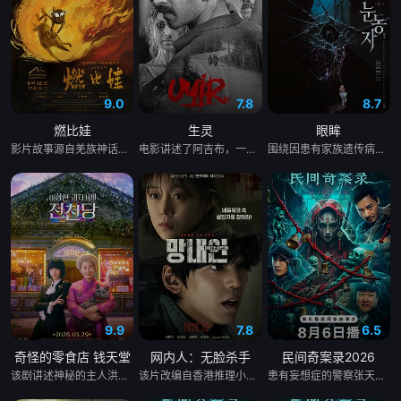
这是倪有彬首次正式担任导演的工作，但在他加入剧组之后，才知道
这几乎是一个「不可能的任务」──志明的公司因资金不足，仅能仰
赖金主的投资，但对方却只提供了十万元的预算，并提出了许多夸张
且不合理的需求，还甚至要求将旗下芭乐汁品牌置入电影中。 
9.0
7.8
8.7
&nbsp; &nbsp; &nbsp; &nbsp; &nbsp; &nbsp; &nbsp; &nbsp; 
燃比娃
生灵
眼眸
&nbsp; &nbsp; &nbsp; &nbsp; &nbsp; &nbsp; &nbsp; &nbsp; 
影片故事源自羌族神话，讲述了一只被人类抚养长大的猴子，追寻母亲阿勿巴吉（周迅 配音）的足迹，踏上神山探寻“温暖”之谜的旅程。他在“恐惧之兽”口中夺取火种，烈焰焚身，褪去毛发，涅槃成人。
电影讲述了阿吉布，一名在坎努尔地区达玛达姆警察局实习的副督察的故事，根据真实事件改编。
围绕因患有家族遗传病而导致视力逐渐丧失的摄影师瑞真展开。在面对跨越视力障碍、好不容易成为陶艺家却离奇身亡的双胞胎妹妹瑞音时，瑞真孤身一人踏上了挖掘死亡真相的道路，并在黑暗的边缘与隐藏的真相正面交锋。申敏儿在片中一人分饰两角。
&nbsp; &nbsp;

&nbsp; &nbsp; &nbsp; &nbsp; &nbsp; &nbsp; &nbsp; &nbsp; 
&nbsp; &nbsp; &nbsp; &nbsp; &nbsp; &nbsp; &nbsp; &nbsp;　　
在极度匮乏的资源之下，剧组在租金便宜但疑似闹鬼的场景里，让来
自三教九流的非专业演员，顶着大体化妆师打理的妆发，开始一场直
播表演。他们看似依照导演的指示演出，却又不自觉地将本色性格带
入其中，胡乱加戏又不按牌理出牌。一出闹剧在观众眼前展开，但这
脱序又荒谬得惹人发笑的演出，竟也吸引了一波欣赏群众…… &nbsp; 
9.9
7.8
6.5
&nbsp; &nbsp; &nbsp; &nbsp; &nbsp; &nbsp; &nbsp; &nbsp; 
奇怪的零食店 钱天堂
网内人：无脸杀手
民间奇案录2026
&nbsp; &nbsp; &nbsp; &nbsp; &nbsp; &nbsp; &nbsp; &nbsp; 
该剧讲述神秘的主人洪子卖能够实现人们愿望的神秘零食，以及人们来到那里展开一段魔法般的故事。
该片改编自香港推理小说家陈浩基的知名小说《网内人》，讲述了私家侦探与委托人联手追查网络杀手的故事。
患有妄想症的警察张天盛遇上一起离奇的神像杀人事件，勘案过程中，牵引出“婴胎报仇”，“娘娘索命”等一连串妖异事件，张天盛虽被种种诡怪幻象阻碍，却坚信这是藏在迷信后的人为诡计，勇于向封建传统宣战，敢于破除流传已久的迷信糟粕，最终，在战胜妄想症的同时，成功还原真相，伸张正义。
&nbsp;
