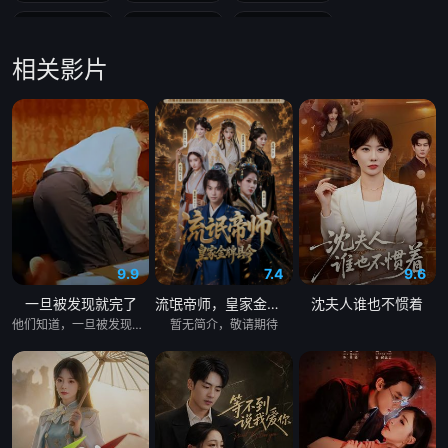
第19集
第20集
第21集
相关影片
第22集
第23集
第24集
第25集
第26集
第27集
第28集
第29集
第30集
第31集
第32集
第33集
第34集
第35集
第36集
9.9
7.4
9.6
一旦被发现就完了
流氓帝师，皇家金牌县令
沈夫人谁也不惯着
第37集
第38集
第39集
他们知道，一旦被发现，一切都会结束。 &nbsp; &nbsp; &nbsp; &nbsp; &nbsp; &nbsp; &nbsp; &nbsp; &nbsp; &nbsp; &nbsp; &nbsp; &nbsp; &nbsp; &nbsp; &nbsp; &nbsp; &nbsp; &nbsp; &nbsp; &nbsp; &nbsp; &nbsp; &nbsp; &nbsp; &nbsp; &nbsp; &nbsp; &nbsp; &nbsp; &nbsp; &nbsp; &nbsp; &nbsp; &nbsp; 一对高中情侣努力守护他们的秘密恋情， &nbsp; &nbsp; &nbsp; &nbsp; &nbsp; &nbsp; &nbsp; &nbsp; &nbsp; &nbsp; &nbsp; &nbsp; &nbsp; &nbsp; &nbsp; &nbsp; &nbsp; &nbsp; &nbsp; &nbsp; &nbsp; &nbsp; &nbsp; &nbsp; &nbsp; &nbsp; &nbsp; &nbsp; &nbsp; &nbsp; &nbsp; &nbsp; &nbsp; &nbsp; &nbsp; 在嫉妒、误解和被发现的恐惧中艰难前行。 &nbsp; &nbsp; &nbsp; &nbsp; &nbsp; &nbsp; &nbsp; &nbsp; &nbsp; &nbsp; &nbsp; &nbsp; &nbsp; &nbsp; &nbsp; &nbsp; &nbsp; &nbsp; &nbsp; &nbsp; &nbsp; &nbsp; &nbsp; &nbsp; &nbsp; &nbsp; &nbsp; &nbsp; &nbsp; &nbsp; &nbsp; &nbsp; &nbsp; &nbsp; &nbsp; 他们的爱情始于学校空无一人的体育器材室。 &nbsp; &nbsp; &nbsp; &nbsp; &nbsp; &nbsp; &nbsp; &nbsp; &nbsp; &nbsp; &nbsp; &nbsp; &nbsp; &nbsp; &nbsp; &nbsp; &nbsp; &nbsp; &nbsp; &nbsp; &nbsp; &nbsp; &nbsp; &nbsp; &nbsp; &nbsp; &nbsp; &nbsp; &nbsp; &nbsp; &nbsp; &nbsp; &nbsp; &nbsp; &nbsp; 他们立下一个约定： &nbsp; &nbsp; &nbsp; &nbsp; &nbsp; &nbsp; &nbsp; &nbsp; &nbsp; &nbsp; &nbsp; &nbsp; &nbsp; &nbsp; &nbsp; &nbsp; &nbsp; &nbsp; &nbsp; &nbsp; &nbsp; &nbsp; &nbsp; &nbsp; &nbsp; &nbsp; &nbsp; &nbsp; &nbsp; &nbsp; &nbsp; &nbsp; &nbsp; &nbsp; &nbsp; 「如果有人发现我们的关系，我们就分手。」 &nbsp; &nbsp; &nbsp; &nbsp; &nbsp; &nbsp; &nbsp; &nbsp; &nbsp; &nbsp; &nbsp; &nbsp; &nbsp; &nbsp; &nbsp; &nbsp; &nbsp; &nbsp; &nbsp; &nbsp; &nbsp; &nbsp; &nbsp; &nbsp; &nbsp; &nbsp; &nbsp; &nbsp; &nbsp; &nbsp; &nbsp; &nbsp; &nbsp; &nbsp; &nbsp; 他们相爱——却不得不隐藏。 &nbsp; &nbsp; &nbsp; &nbsp; &nbsp; &nbsp; &nbsp; &nbsp; &nbsp; &nbsp; &nbsp; &nbsp; &nbsp; &nbsp; &nbsp; &nbsp; &nbsp; &nbsp; &nbsp; &nbsp; &nbsp; &nbsp; &nbsp; &nbsp; &nbsp; &nbsp; &nbsp; &nbsp; &nbsp; &nbsp; &nbsp; &nbsp; &nbsp; &nbsp; &nbsp; 一个关于两个少年在冲突、距离与脆弱中学会爱的动人成长故事。
暂无简介，敬请期待
第40集
第41集
第42集
第43集
第44集
第45集
第46集
第47集
第48集