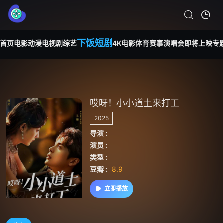
下饭短剧
首页
电影
动漫
电视剧
综艺
4K电影
体育赛事
演唱会
即将上映
专
哎呀！小小道土来打工
2025
导演 :
演员 :
类型 :
豆瓣 :
8.9
立即播放