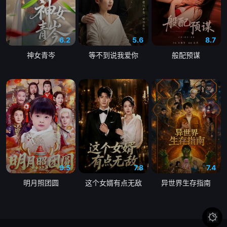
第49集
第50集
第51集
6.2
5.6
8.7
第52集
第53集
第54集
神女青岑
等不到说我爱你
般配预谋
第55集
第56集
第57集
第58集
第59集
第60集
第61集
第62集
第63集
第64集
第65集
第66集
第67集
第68集
第69集
9.5
7.8
7.4
明月照团圆
这个女婿有点无敌
异世界生存指南
第70集
第71集
第72集
第73集
第74集
第75集
