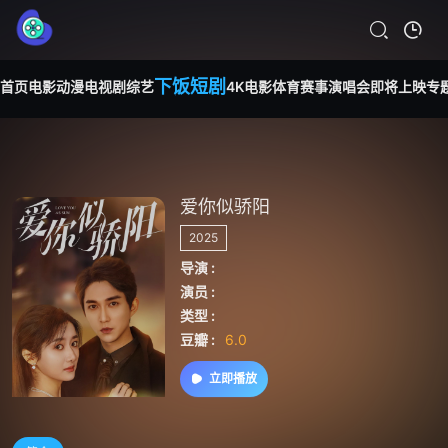
下饭短剧
首页
电影
动漫
电视剧
综艺
4K电影
体育赛事
演唱会
即将上映
专
爱你似骄阳
2025
导演 :
演员 :
类型 :
豆瓣 :
6.0
立即播放