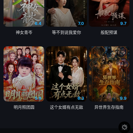
第49集
第50集
第51集
6.4
7.0
9.7
第52集
第53集
第54集
神女青岑
等不到说我爱你
般配预谋
第55集
第56集
第57集
第58集
第59集
第60集
第61集
第62集
第63集
第64集
第65集
第66集
第67集
第68集
第69集
5.9
6.3
9.9
明月照团圆
这个女婿有点无敌
异世界生存指南
第70集
第71集
第72集
第73集
第74集
第75集
