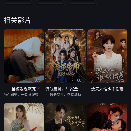
第19集
第20集
第21集
相关影片
第22集
第23集
第24集
第25集
第26集
第27集
第28集
第29集
第30集
第31集
第32集
第33集
第34集
第35集
第36集
9.9
8.1
9.2
一旦被发现就完了
流氓帝师，皇家金牌县令
沈夫人谁也不惯着
第37集
第38集
第39集
他们知道，一旦被发现，一切都会结束。 &nbsp; &nbsp; &nbsp; &nbsp; &nbsp; &nbsp; &nbsp; &nbsp; &nbsp; &nbsp; &nbsp; &nbsp; &nbsp; &nbsp; &nbsp; &nbsp; &nbsp; &nbsp; &nbsp; &nbsp; &nbsp; &nbsp; &nbsp; &nbsp; &nbsp; &nbsp; &nbsp; &nbsp; &nbsp; &nbsp; &nbsp; &nbsp; &nbsp; &nbsp; &nbsp; 一对高中情侣努力守护他们的秘密恋情， &nbsp; &nbsp; &nbsp; &nbsp; &nbsp; &nbsp; &nbsp; &nbsp; &nbsp; &nbsp; &nbsp; &nbsp; &nbsp; &nbsp; &nbsp; &nbsp; &nbsp; &nbsp; &nbsp; &nbsp; &nbsp; &nbsp; &nbsp; &nbsp; &nbsp; &nbsp; &nbsp; &nbsp; &nbsp; &nbsp; &nbsp; &nbsp; &nbsp; &nbsp; &nbsp; 在嫉妒、误解和被发现的恐惧中艰难前行。 &nbsp; &nbsp; &nbsp; &nbsp; &nbsp; &nbsp; &nbsp; &nbsp; &nbsp; &nbsp; &nbsp; &nbsp; &nbsp; &nbsp; &nbsp; &nbsp; &nbsp; &nbsp; &nbsp; &nbsp; &nbsp; &nbsp; &nbsp; &nbsp; &nbsp; &nbsp; &nbsp; &nbsp; &nbsp; &nbsp; &nbsp; &nbsp; &nbsp; &nbsp; &nbsp; 他们的爱情始于学校空无一人的体育器材室。 &nbsp; &nbsp; &nbsp; &nbsp; &nbsp; &nbsp; &nbsp; &nbsp; &nbsp; &nbsp; &nbsp; &nbsp; &nbsp; &nbsp; &nbsp; &nbsp; &nbsp; &nbsp; &nbsp; &nbsp; &nbsp; &nbsp; &nbsp; &nbsp; &nbsp; &nbsp; &nbsp; &nbsp; &nbsp; &nbsp; &nbsp; &nbsp; &nbsp; &nbsp; &nbsp; 他们立下一个约定： &nbsp; &nbsp; &nbsp; &nbsp; &nbsp; &nbsp; &nbsp; &nbsp; &nbsp; &nbsp; &nbsp; &nbsp; &nbsp; &nbsp; &nbsp; &nbsp; &nbsp; &nbsp; &nbsp; &nbsp; &nbsp; &nbsp; &nbsp; &nbsp; &nbsp; &nbsp; &nbsp; &nbsp; &nbsp; &nbsp; &nbsp; &nbsp; &nbsp; &nbsp; &nbsp; 「如果有人发现我们的关系，我们就分手。」 &nbsp; &nbsp; &nbsp; &nbsp; &nbsp; &nbsp; &nbsp; &nbsp; &nbsp; &nbsp; &nbsp; &nbsp; &nbsp; &nbsp; &nbsp; &nbsp; &nbsp; &nbsp; &nbsp; &nbsp; &nbsp; &nbsp; &nbsp; &nbsp; &nbsp; &nbsp; &nbsp; &nbsp; &nbsp; &nbsp; &nbsp; &nbsp; &nbsp; &nbsp; &nbsp; 他们相爱——却不得不隐藏。 &nbsp; &nbsp; &nbsp; &nbsp; &nbsp; &nbsp; &nbsp; &nbsp; &nbsp; &nbsp; &nbsp; &nbsp; &nbsp; &nbsp; &nbsp; &nbsp; &nbsp; &nbsp; &nbsp; &nbsp; &nbsp; &nbsp; &nbsp; &nbsp; &nbsp; &nbsp; &nbsp; &nbsp; &nbsp; &nbsp; &nbsp; &nbsp; &nbsp; &nbsp; &nbsp; 一个关于两个少年在冲突、距离与脆弱中学会爱的动人成长故事。
暂无简介，敬请期待
第40集
第41集
第42集
第43集
第44集
第45集
第46集
第47集
第48集