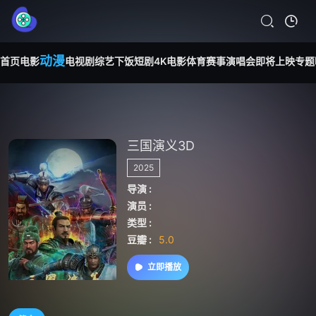
动漫
首页
电影
电视剧
综艺
下饭短剧
4K电影
体育赛事
演唱会
即将上映
专题
三国演义3D
2025
导演 :
演员 :
类型 :
豆瓣 :
5.0
立即播放