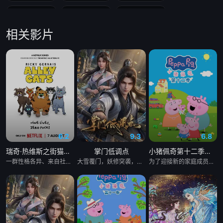
第19集
第20集
第21集
相关影片
第22集
第23集
第24集
第25集
第26集
第27集
第28集
第29集
第30集
第31集
第32集
第33集
第34集
第35集
第36集
6.2
9.3
6.8
瑞奇·热维斯之街猫一族
掌门低调点
小猪佩奇第十二季国语
第37集
第38集
第39集
一群性格各异、来自社会底层的英国流浪猫，在残酷的人类世界中求生存、寻找陪伴，同时聚在一起“反思人生”。
大雪覆门，妖修突袭，屠尽墨门，少年路朝歌痛失至亲，绝境之中觉醒绑定逆天系统，靠水系启灵死里逃生，立誓肃清世间妖邪。十年蛰伏苦修，他困于初境寸步难行，一朝契机重启系统，携妹妹路冬梨下山寻灵草破境。途中巧破异兽难题，逆天引九道天道敕令启灵，连破五重境界，还直面剑宗天骄邀战，昔日废柴掌门，自此强势逆袭。
为了迎接新的家庭成员，猪爸爸和猪妈妈不得不准备搬家。在兔小姐的带领下，佩奇一家看了很多套房子，却没能找到合适的温馨住所。就在猪妈妈发愁不已时，佩奇突发奇想，提议自己和乔治可以住屋顶，让小宝宝住原来的房间。猪爸爸和猪妈妈受此启发，决定对现有的房子进行扩建。随着小宝宝的降生，佩奇一家的生活也在发生着变化，这个新成员如同一束温暖的阳光，也为佩奇和乔治带来了很多的惊喜。
第40集
第41集
第42集
第43集
第44集
第45集
第46集
第47集
第48集