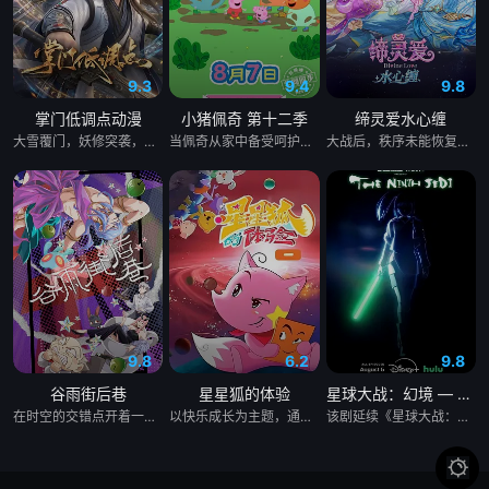
第49集
第50集
第51集
9.3
9.4
9.8
第52集
第53集
第54集
掌门低调点动漫
小猪佩奇 第十二季
缔灵爱水心缠
大雪覆门，妖修突袭，屠尽墨门，少年路朝歌痛失至亲，绝境之中觉醒绑定逆天系统，靠水系启灵死里逃生，立誓肃清世间妖邪。十年蛰伏苦修，他困于初境寸步难行，一朝契机重启系统，携妹妹路冬梨下山寻灵草破境。途中巧破异兽难题，逆天引九道天道敕令启灵，连破五重境界，还直面剑宗天骄邀战，昔日废柴掌门，自此强势逆袭。
当佩奇从家中备受呵护的"小妹妹"一跃成为肩负责任的"大姐姐"，而乔治从集万千宠爱于一身的"小弟弟"转变为需中间的孩子时，他们的世界发生了微妙而深刻的变化，他们的生活也迎来的新的变化和挑战。这种角色转换带来的情感涟漪，远比表面看到的更为复杂。这些矛盾心理的刻画，精准捕捉了多子女家庭中常见的"情感过山车"现象。喜悦、兴奋和困惑--也正是许多孩子在家庭中迎来新成员时的真实写照。佩奇和乔治的故事不仅展现了孩子们如何适应新的家庭角色，也反映了他们在成长过程中学会分享、理解和包容的心路历程。通过他们的经历，还原了儿童心理发展的真实性，更暗含了家庭系统理论中"角色再平衡"的智慧。观众可以看到家庭成员之间的爱与支持如何帮助孩子们克服情感上的波动...
大战后，秩序未能恢复，世界陷入混乱。混沌从深渊崛起，黑暗如潮水般吞噬大地……缔默完成了命运的蜕变——她不再是被守护的少女，而是手持万灵缔杖的“万灵神女”，以温柔而坚定的力量守护人间与仙境。水帝亦执掌水汐神剑与她并肩而立。二人为寻得封印混沌之法，远赴永恒之城罗马，混沌却已将失去仙力的冰帝和颜狐拖入深渊……千钧一发之际，神秘的塔罗使者出现……另一边，船王因放弃新生而滞留渡灵界，反噬渐重。渡公主为救船王，引诱灵帝坠入渡魂界，偶遇在寒冰牢笼中的仙子，意外在生死冒险中逐步探明混沌的致命弱点……众人能否合力封印混沌，黑暗能否被彻底驱散？爱与信念，能否书写新的神话？
第55集
第56集
第57集
第58集
第59集
第60集
9.8
6.2
9.8
谷雨街后巷
星星狐的体验
星球大战：幻境 — 第九个绝地武士
在时空的交错点开着一间酒馆——谷雨街后巷。 无论城市的角落，还是繁星坠落的荒漠， 穿过现实的迷宫，欢迎光临“谷雨街后巷”。 在这有着无尽时间的酒馆里， 点杯梦，邂逅形形色色的客人吧。 看水豚系少年小默剥开执念的外壳， 找到重重梦魇中渺茫到看不见的“我们”。
以快乐成长为主题，通过星星狐演绎不同的职业角色，帮助了孩子们了解职业，带领他们找寻到自己的兴趣与爱好，树立职业理想，并不断为这一理想而努力。
该剧延续《星球大战：幻境》的世界观，见证绝地武士崭新篇章。
