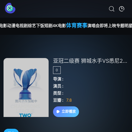
体育赛事
电影
动漫
电视剧
综艺
下饭短剧
4K电影
演唱会
即将上映
专题
明
亚冠二级赛 狮城水手VS悉尼20250409
0
导演 :
演员 :
类型 :
豆瓣 :
7.8
立即播放