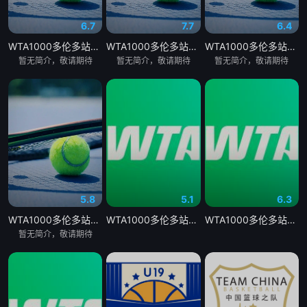
6.7
7.7
6.4
WTA1000多伦多站女单第二轮：戴伊VS高芙
WTA1000多伦多站女单第二轮：帕克斯VS伊埃拉
WTA1000多伦多站女单第二轮：扎拉祖阿VS费尔南德斯
暂无简介，敬请期待
暂无简介，敬请期待
暂无简介，敬请期待
5.8
5.1
6.3
WTA1000多伦多站女单第二轮：卡萨金娜VS莱巴金娜
WTA1000多伦多站女单第二轮 贝莱克0-2斯瓦泰克20260805
WTA1000多伦多站女单第二轮 戴伊0-2高芙20260806
暂无简介，敬请期待