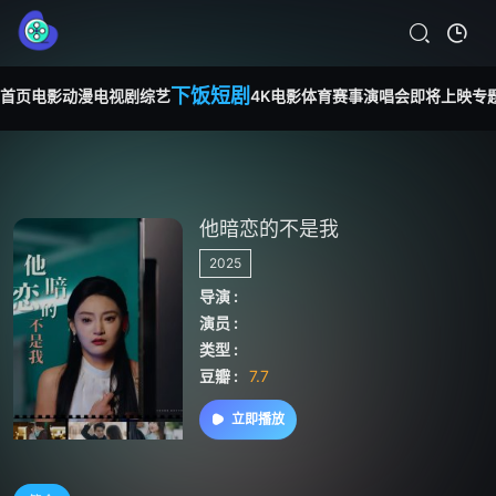
下饭短剧
首页
电影
动漫
电视剧
综艺
4K电影
体育赛事
演唱会
即将上映
专
他暗恋的不是我
2025
导演 :
演员 :
类型 :
豆瓣 :
7.7
立即播放