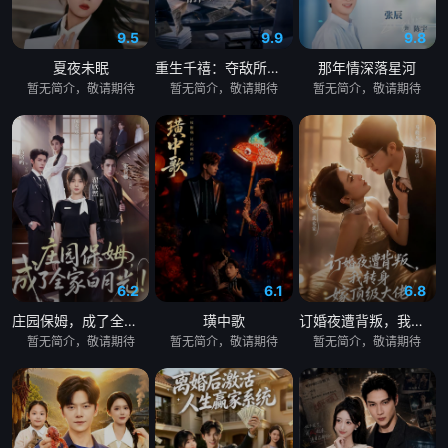
9.5
9.9
9.8
夏夜未眠
重生千禧：夺敌所爱做首富
那年情深落星河
暂无简介，敬请期待
暂无简介，敬请期待
暂无简介，敬请期待
6.2
6.1
6.8
庄园保姆，成了全家白月光
璜中歌
订婚夜遭背叛，我转身嫁顶级大佬
暂无简介，敬请期待
暂无简介，敬请期待
暂无简介，敬请期待