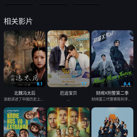
第19集
第20集
第21集
相关影片
第22集
第23集
第24集
第25集
第26集
第27集
第28集
第29集
第30集
第31集
第32集
第33集
第34集
第35集
第36集
8.1
7.7
8.4
北魏冯太后
厄运宝贝
财阀X刑警第二季
第37集
第38集
第39集
该剧讲述了中国历史上第一位政绩卓著的女改革家——北魏冯太后充满传奇色彩的一生。 故事发生在南北朝时期，北方地区的北魏王朝正值太武帝当政。太平真君十年，太武帝颁诏，命大将军冯邈带兵征讨柔然。大臣乙浑以冯邈是降将为由极力反对，左昭仪冯姑出面力挺大将军冯邈，太武帝最终决定仍由冯邈带兵出征。冯邈战败投降，大为震怒的太武帝派乙浑诛杀冯家老小，冯姑的哥哥冯朗也被赐死，冯朗的儿子冯熙因为逃到羌族部落，性命得以保全。冯朗的女儿冯淑仪几经波折，最终以戴罪之身进入皇宫做了一个小奴婢。 少年冯淑仪聪慧机敏，后来成为了少年皇子拓跋浚的伴读。公元452年，年仅13岁的拓跋浚称帝，成为历史上的文成帝。冯淑仪被选为贵人，并最终成为母仪天下的皇后。柔然进犯北魏，文成帝提出比武选将，冯皇后借机召回躲藏在羌族部落的哥哥冯熙。在比武大会上，女扮男装、替父从军的花木兰和冯熙脱颖而出，最终冯熙被任命为先锋，他率部与柔然军队交战，大获全胜，冯家兄妹终于洗刷掉了冯家的耻辱。文成帝打算兴建云岗石窟，得到冯皇后支持的昙曜最终领命开凿佛窟。 文成帝驾崩，火祭之时，冯皇后纵身火海，幸被侍官李弈救出。在众臣的帮助下，冯太后一举铲除了阴谋篡权的乙浑。少年献文帝继位后，冯皇后被尊为冯太后，首次临朝称制。献文帝长大成人，冯太后还政于朝，开始全心教导太子拓跋宏。公元471年，5岁的孝文帝拓跋宏登基，公元476年，冯太后二次临朝称制。冯太后是一位开明的政治家，她鼓励孝文帝矢志改革，富国强兵。在冯皇后的引导和全力支持下，孝文帝颁布实施了《三长制》和《均田制》。在这些改革措施的激励下，北魏王朝国力日渐强大，经济和文化都有了空前的发展。
...
财阀富三代警察陈利手（安普贤 饰）华丽回归，完美蜕变为成熟专业的刑警，继续以财力同实力展开查案历险记。新上司朱惠拉（郑恩彩 饰）空降，两个性格不合的拍挡将联手破案。
第40集