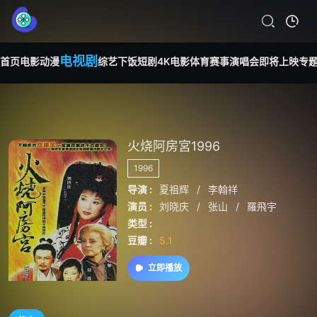
电视剧
首页
电影
动漫
综艺
下饭短剧
4K电影
体育赛事
演唱会
即将上映
专
火烧阿房宮1996
1996
导演 :
夏祖辉
/
李翰祥
演员 :
刘晓庆
/
张山
/
羅飛宇
类型 :
豆瓣 :
5.1
立即播放