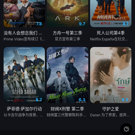
7.8
9.7
8.1
没有人会想念我们 第二季
方舟一号第三季
死人公司第4季
Prime Video宣布续订《没有人会想念我们》第二季。
官方宣布第三季
Netflix España在社交媒体上发布了一张由Laura Caballero和演员Carlos Arces Torregrosers主演的“Muertos S.L.”化妆套装中的照片，我们有好消息要告诉你们。劳拉和阿尔贝托·卡瓦列罗仍然很甜蜜，他们证实将有第四季的《死亡S.L.》，这是西班牙喜剧流派中最伟大的小说之一，在Movistar Plus+的标志下的前两季之后，于今年夏天登陆Netflix。导演本人与该系列的伟大演员兼主角卡洛斯·阿雷塞斯一起主演了这一宣布，证实托雷格罗萨殡仪馆的员工将有更多的冒险经历。
8.7
6.3
8.5
萨菲德·萨加尔行动
财阀X刑警 第二季
守护之爱
以卡吉尔战争为背景，《白沙行动》讲述了印度空军&quot;金色箭头&quot;第17中队的故事，他们最初的任务是执行照相侦察任务。但当他们的中队长B.S. 达诺亚的僚机飞行员、中队长阿贾伊·阿胡贾被敌人背信弃义地杀害后，他们的角色发生了转变。达诺亚决定不惜一切代价为他的死复仇。他的中队通过领导对巴基斯坦部队的攻击，在世界上任何空军都未曾飞行过的高度进行轰炸，扭转了战争的局势。同时，这也是关于这些战斗机飞行员如何在身体上、精神上和社会层面上进行转变，以付出额外的努力并实现不可能的故事。
财阀富三代警察陈利手（安普贤 饰）华丽回归，完美蜕变为成熟专业的刑警，继续以财力同实力展开查案历险记。新上司朱惠拉（郑恩彩 饰）空降，两个性格不合的拍挡将联手破案。
Daran 为了养家，放弃了上大学的梦想，高中毕业后便开始工作。然而，她一直难以找到稳定的工作，最终只能在一家广播电视公司担任保安。 命运弄人，她在那里重逢了高中时期深爱的前男友 Rangsiman。如今的 Rangsiman 已经成为电视台的高层主管，事业有成，并且已经与另一位女性订婚。 年轻时，两人曾深爱彼此，却因为误会和彼此隐瞒的秘密而分手。多年后再次相遇，Rangsiman 发现自己始终无法忘记 Daran。他想知道，当年她为什么突然离开自己，以及这些年她究竟经历了什么，才会走到今天这一步。 随着真相一点点揭开，两人不得不面对过去的伤痛、彼此的愧疚，以及现实中的重重阻碍，包括 Rangsiman 的婚约。
