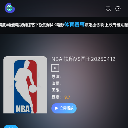
体育赛事
电影
动漫
电视剧
综艺
下饭短剧
4K电影
演唱会
即将上映
专题
明
NBA 快船VS国王20250412
0
导演 :
演员 :
类型 :
豆瓣 :
9.7
立即播放