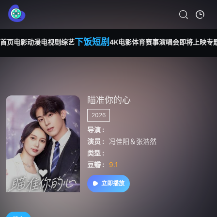
下饭短剧
首页
电影
动漫
电视剧
综艺
4K电影
体育赛事
演唱会
即将上映
专
瞄准你的心
2026
导演 :
演员 :
冯佳阳＆张浩然
类型 :
豆瓣 :
9.1
立即播放