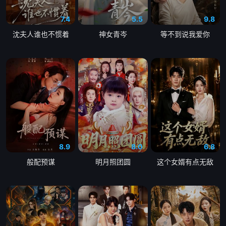
7.4
5.5
9.8
沈夫人谁也不惯着
神女青岑
等不到说我爱你
8.9
8.0
6.8
般配预谋
明月照团圆
这个女婿有点无敌