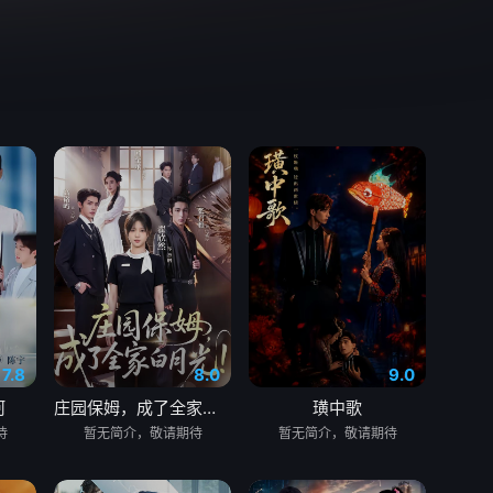
7.8
8.0
9.0
河
庄园保姆，成了全家白月光
璜中歌
待
暂无简介，敬请期待
暂无简介，敬请期待