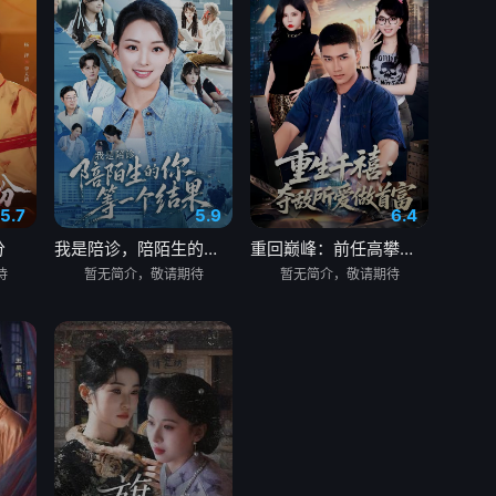
5.7
5.9
6.4
分
我是陪诊，陪陌生的你等一个结果
重回巅峰：前任高攀不起
待
暂无简介，敬请期待
暂无简介，敬请期待