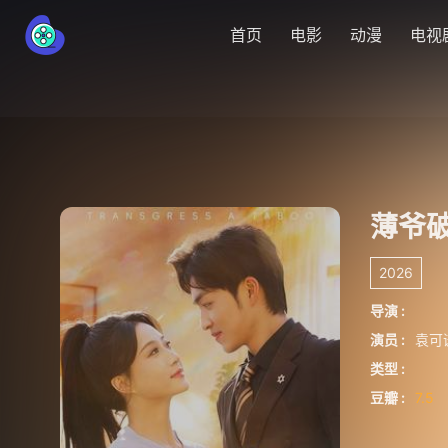
首页
电影
动漫
电视
薄爷
2026
导演 :
演员 :
袁可
类型 :
豆瓣 :
7.5