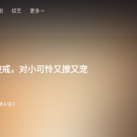
剧
综艺
更多
破戒，对小可怜又撩又宠
谦＆瑞子