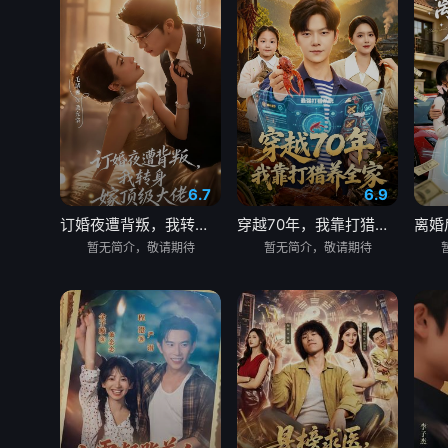
6.7
6.9
订婚夜遭背叛，我转身嫁顶级大佬
穿越70年，我靠打猎养全家
暂无简介，敬请期待
暂无简介，敬请期待