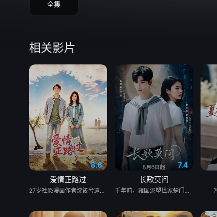
全集
相关影片
8.6
7.4
爱情正路过
长歌莫问
27岁社恐漫画作者沈筱兮遭遇创作危机与健康难题，身心陷入低谷，独自前往昆明开启告别之旅。途中她遇见热忱善良的彝族巴士司机木萨，春城美景、浓郁民族风情与木萨长久的陪伴，慢慢抚平她内心阴霾，唤醒创作灵感。她以二人相遇为蓝本创作漫画《爱情正路过》，在现实与笔下故事交织间完成自我救赎。剧集融合彝绣、扎染等云南非遗，聚焦心理困境、职业焦虑等现实话题，跳出俗套甜宠叙事，传递自愈重生的力量，入选“跟着微短剧去旅行”推荐剧目。
千年前，雍国泥塑世家楚门因进贡的“十二生肖”离奇流血炸裂，惨遭满门流放，楚父以死鸣冤。楚家大小姐楚梓鸢带着滔天恨意，在屠刀落地的瞬间，灵魂跨越千年，附身到了与她容貌一模一样的女大学生——楚长歌的身上。命运的齿轮再次转动... &nbsp; &nbsp; &nbsp; &nbsp; &nbsp; &nbsp; &nbsp; &nbsp; &nbsp; &nbsp; &nbsp; &nbsp; &nbsp; &nbsp; &nbsp; &nbsp; &nbsp; &nbsp; &nbsp; &nbsp; &nbsp; &nbsp; &nbsp; &nbsp; &nbsp; &nbsp; &nbsp; &nbsp; &nbsp; &nbsp; &nbsp; &nbsp; &nbsp; &nbsp; &nbsp; 重生后，她惊觉现任男友陈莫问竟与前世仇人南辰面貌如一。面对这张令她切齿又心动的“仇人脸”，楚梓鸢在复仇执念与现实温情间反复横跳，与陈莫问展开了一段亦敌亦友、极限拉扯的宿命羁绊。 &nbsp; &nbsp; &nbsp; &nbsp; &nbsp; &nbsp; &nbsp; &nbsp; &nbsp; &nbsp; &nbsp; &nbsp; &nbsp; &nbsp; &nbsp; &nbsp; &nbsp; &nbsp; &nbsp; &nbsp; &nbsp; &nbsp; &nbsp; &nbsp; &nbsp; &nbsp; &nbsp; &nbsp; &nbsp; &nbsp; &nbsp; &nbsp; &nbsp; &nbsp; &nbsp; 与此同时，围绕楚门遗作“泥塑坐虎”的夺宝大战爆发，各方势力意图夺取其中暗藏的密集《天工开物》。在阴谋环伺的全国泥塑大赛中，面对对手的投毒陷害与技术封锁，楚长歌与陈莫问最终放下成见，携手破局。他们利用硬核化学原理强势拆穿延续千年的“流血”骗局，在惊险的博弈中不仅守护了家族命脉，更揭开了当年背叛背后的深情真相。最终，这份执念化为大爱，楚门非遗技艺在两人的共同守护下，跨越千年焕发出全新生机。