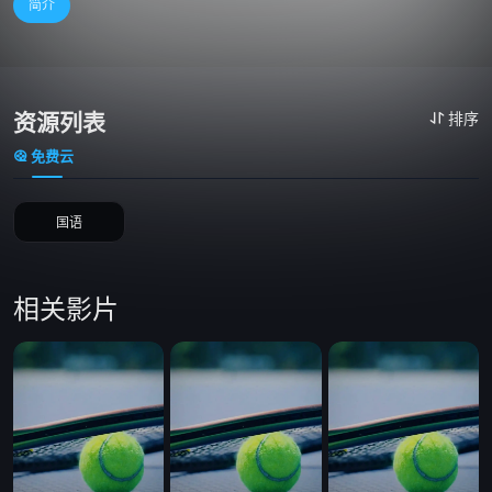
简介
资源列表
排序
免费云
国语
相关影片