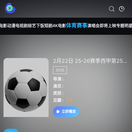
体育赛事
电影
动漫
电视剧
综艺
下饭短剧
4K电影
演唱会
即将上映
专题
明
2月22日 25-26赛季西甲第25轮 奥萨苏纳VS皇家马德里
2025
导演 :
演员 :
类型 :
豆瓣 :
5.0
立即播放