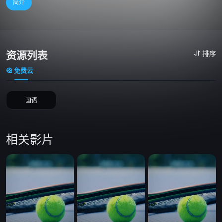
简介
资源列表
排序
免费云
国语
相关影片