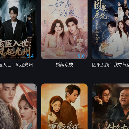
5.4
9.0
医入世：风起光州
娇藏京枝