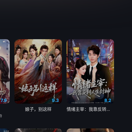
7.9
9.3
8.2
娘子，别这样
情绪主宰：我靠反转人生封神
待