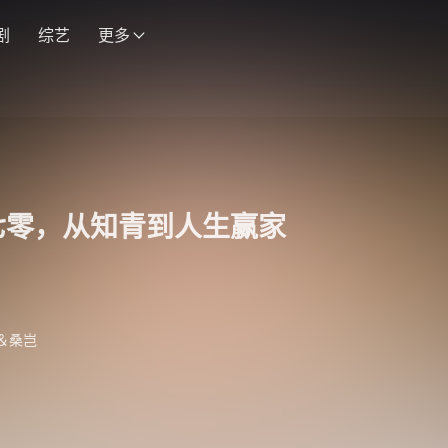
剧
综艺
更多
七零，从知青到人生赢家
＆桑岂