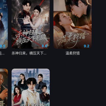
9.5
8.0
9.2
因果系统：我夺气运救苍生
杀神归来，横压天下无敌
温柔狩猎