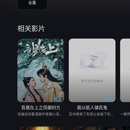
全集
相关影片
8.6
9.6
吾凰在上之凤御四方
我以纸人镇百鬼
改编自快看漫画作者嗷小泽的独家连载漫画《吾凰在上》。 现代少女奚圆（姜贞羽 饰）因意外踏入玄机界，继而卷入虎云国内乱的漩涡，身陷重重危机，而在一次次险象环生中，奚圆的真实身份逐渐浮出水面，她体内的凤凰神力也在机缘巧合下被激发觉醒。肩负整个玄机界安危的奚圆将个人的生死抛之脑后挺身而出，勇敢地向至高的神律挑战，并最终凭借自身的聪慧与坚韧守护了玄机界的苍生。
苏木继承了失踪父亲留下的白事馆，本想低调扎纸维生，却因一具流血的新娘纸人卷入了一场跨越十年的惊天阴谋。这纸人身上，竟贴着父亲消失前的绝命符箓。为了寻找父亲，苏木手持家传罗盘，独闯古镇鬼婚宴，掌扇招魂神棍。深陷租界纸域大楼，反杀吸血资本家。最终踏入生人勿近的封门村，揭开百人活尸背后的血泪冤案。随着三块罗盘碎片合一，当年的背叛者，父亲的结拜兄弟王叔现身夺宝。王叔布下万怨噬魂阵，欲将苏木炼成杀戮傀儡。生死关头，苏木觉醒苏家至高血脉，融合父亲残魂，引九霄神雷荡平邪祟。你以为苏家扎的是纸，不，扎的是这世间的公道。从此，苏木手持罗盘，行走阴阳，开启了一段热血又诡异的捉鬼传奇。