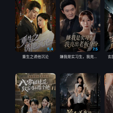
5.4
7.5
重生之诱他沉沦
嫌我是实习生，我亮出老板身份
玄