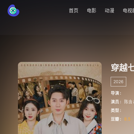
首页
电影
动漫
电视
穿越
2026
导演 :
演员 :
陈含
类型 :
豆瓣 :
8.5