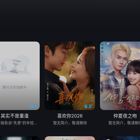
9.1
6.5
其实不是重逢
喜欢你2026
仲夏夜之吻
一群怀揣各自“失意”的年轻人，在沿海小城南安相遇相知，他们决心各展所长创办旅行社。他们以当地的特色人文与美食为引，用真诚与创意打动游客。尽管在创业路上笑料百出，但他们也渐渐褪去青涩，逐渐打响“成功旅行社”的品牌。从“冤家”互怼到甜蜜携手，“成功小分队”不仅在南安扎根了事业，更收获了惺惺相惜的友情与双向奔赴的爱情。
暂无简介，敬请期待
暂无简介，敬请期