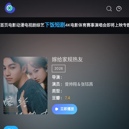
下饭短剧
首页
电影
动漫
电视剧
综艺
4K电影
体育赛事
演唱会
即将上映
专
嫁给家规热友
2026
导演 :
演员 :
曾帅翔＆张钰茜
类型 :
豆瓣 :
7.4
立即播放