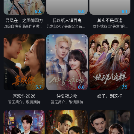
8.6
9.6
9.1
吾凰在上之凤御四方
我以纸人镇百鬼
其实不是重逢
改编自快看漫画作者嗷小泽的独家连载漫画《吾凰在上》。 现代少女奚圆（姜贞羽 饰）因意外踏入玄机界，继而卷入虎云国内乱的漩涡，身陷重重危机，而在一次次险象环生中，奚圆的真实身份逐渐浮出水面，她体内的凤凰神力也在机缘巧合下被激发觉醒。肩负整个玄机界安危的奚圆将个人的生死抛之脑后挺身而出，勇敢地向至高的神律挑战，并最终凭借自身的聪慧与坚韧守护了玄机界的苍生。
苏木继承了失踪父亲留下的白事馆，本想低调扎纸维生，却因一具流血的新娘纸人卷入了一场跨越十年的惊天阴谋。这纸人身上，竟贴着父亲消失前的绝命符箓。为了寻找父亲，苏木手持家传罗盘，独闯古镇鬼婚宴，掌扇招魂神棍。深陷租界纸域大楼，反杀吸血资本家。最终踏入生人勿近的封门村，揭开百人活尸背后的血泪冤案。随着三块罗盘碎片合一，当年的背叛者，父亲的结拜兄弟王叔现身夺宝。王叔布下万怨噬魂阵，欲将苏木炼成杀戮傀儡。生死关头，苏木觉醒苏家至高血脉，融合父亲残魂，引九霄神雷荡平邪祟。你以为苏家扎的是纸，不，扎的是这世间的公道。从此，苏木手持罗盘，行走阴阳，开启了一段热血又诡异的捉鬼传奇。
一群怀揣各自“失意”的年轻人，在沿海小城南安相遇相知，他们决心各展所长创办旅行社。他们以当地的特色人文与美食为引，用真诚与创意打动游客。尽管在创业路上笑料百出，但他们也渐渐褪去青涩，逐渐打响“成功旅行社”的品牌。从“冤家”互怼到甜蜜携手，“成功小分队”不仅在南安扎根了事业，更收获了惺惺相惜的友情与双向奔赴的爱情。
5.7
8.8
7.5
喜欢你2026
仲夏夜之吻
娘子，别这样
暂无简介，敬请期待
暂无简介，敬请期待