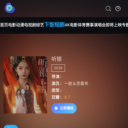
下饭短剧
首页
电影
动漫
电视剧
综艺
4K电影
体育赛事
演唱会
即将上映
专
听银
2026
导演 :
演员 :
一航＆至春禾
类型 :
豆瓣 :
8.7
立即播放