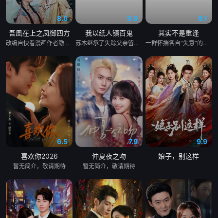
8.6
9.6
9.1
吾凰在上之凤御四方
我以纸人镇百鬼
其实不是重逢
改编自快看漫画作者嗷小泽的独家连载漫画《吾凰在上》。 现代少女奚圆（姜贞羽 饰）因意外踏入玄机界，继而卷入虎云国内乱的漩涡，身陷重重危机，而在一次次险象环生中，奚圆的真实身份逐渐浮出水面，她体内的凤凰神力也在机缘巧合下被激发觉醒。肩负整个玄机界安危的奚圆将个人的生死抛之脑后挺身而出，勇敢地向至高的神律挑战，并最终凭借自身的聪慧与坚韧守护了玄机界的苍生。
苏木继承了失踪父亲留下的白事馆，本想低调扎纸维生，却因一具流血的新娘纸人卷入了一场跨越十年的惊天阴谋。这纸人身上，竟贴着父亲消失前的绝命符箓。为了寻找父亲，苏木手持家传罗盘，独闯古镇鬼婚宴，掌扇招魂神棍。深陷租界纸域大楼，反杀吸血资本家。最终踏入生人勿近的封门村，揭开百人活尸背后的血泪冤案。随着三块罗盘碎片合一，当年的背叛者，父亲的结拜兄弟王叔现身夺宝。王叔布下万怨噬魂阵，欲将苏木炼成杀戮傀儡。生死关头，苏木觉醒苏家至高血脉，融合父亲残魂，引九霄神雷荡平邪祟。你以为苏家扎的是纸，不，扎的是这世间的公道。从此，苏木手持罗盘，行走阴阳，开启了一段热血又诡异的捉鬼传奇。
一群怀揣各自“失意”的年轻人，在沿海小城南安相遇相知，他们决心各展所长创办旅行社。他们以当地的特色人文与美食为引，用真诚与创意打动游客。尽管在创业路上笑料百出，但他们也渐渐褪去青涩，逐渐打响“成功旅行社”的品牌。从“冤家”互怼到甜蜜携手，“成功小分队”不仅在南安扎根了事业，更收获了惺惺相惜的友情与双向奔赴的爱情。
6.5
7.9
9.9
喜欢你2026
仲夏夜之吻
娘子，别这样
暂无简介，敬请期待
暂无简介，敬请期待