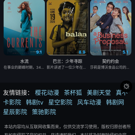
9.1
8.9
5.1
水流
巴兰：少年寻踪
契约约会
在事业的巅峰时期，34岁的阿根廷造型师丽娜在瑞士的一场颁奖典礼后，被一种突如其来的冲动驱使。回到布宜诺斯艾利斯后，她什么也没说，但她内心深处似乎发生了某种变化——这种变化是安静且无形的，它悄然地解开了她以为自己早已抛在脑后的过去。
影片讲述了一位少年在动荡的童年中长大，母亲又突然失踪后，他踏上了寻母之旅。这不仅是对母亲下落的追寻，更是他探寻身世真相、寻求内心释怀的过程。
莎莉是博沃食品公司的食品分析师，如今陷入财务困境，她答应为挚友雅斯敏牵线搭桥，为她安排相亲。原来，雅斯敏的约会对象是乌塔玛，博沃食品公司的继承人，名声赫赫。乌塔玛本人也是在祖父博沃的坚持下才答应了相亲。乌塔玛要求莎莉继续这场相亲闹剧，以克服艾扬·博沃坚持要撮合的麻烦。现在，莎莉必须设法解决家庭经济问题，隐瞒自己博沃食品公司员工的身份，并成为乌塔玛的约会对象。

友情链接：
樱花动漫
茶杯狐
美剧天堂
真不
卡影院
韩剧tv
星空影院
风车动漫
韩剧网
星辰影院
策驰影院
本站内容均从互联网收集而来，仅供交流学习使用，版权归原创者所
有如有侵犯了您的权益，尽请通知我们，本站将及时删除侵权内容。