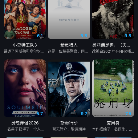
6.1
5.8
9.8
小鬼特工队3
精灵猎人
奥莉佛是狗，（天哪！！）这家伙电影版
讲述了阿斯勒和塞尔坎在休产假期间接到紧急电话，被迫穿越时空，带着孩子们踏上迄今为止最具挑战性的任务。
这是一位精英警察，同时也是精灵猎手。在调查一系列血腥谋杀案的过程中，他面临着来自超自然界的威胁。为了维护两个世界的平衡，他必须与精灵之王展开一场激烈的战斗。
改编自2021年在NHK播出的同名剧集，只有狭间县警鉴识科警犬组的训犬员青叶一平（池松壮亮 饰）能够看到自己的警犬搭档奥莉佛（小田切让 饰）是一个沉溺于烟酒和女色的中年大叔，穿着狗狗布偶装（在其他人眼里，他是一只普通的狗）。
5.7
9.7
7.5
灵魂伴侣2026
斩毒行动
废用身
一名男子获得了一个人工智能机器人，以应对刚刚去世的妻子的去世。 为了创造一个真正有知觉的伴侣，他无意中把一个无害的爱情机器人变成了一个致命的灵魂伴侣。
暂无简介，敬请期待
本作描绘了一名医生，因一种围绕“废用身”——因瘫痪等原因已无恢复可能的四肢——的治疗方法，而一步步踏入在追求理想的理性与疯狂之间摇摆的危险领域。在某座城镇的日间照护中心里，一种突破性的疗法在老年人之间悄然流传：对患者进行废用身切除后，不仅“身体和心情都变轻松了”，甚至“原本严厉的性格也变得温和”，出现了看似积极的副作用。听闻此事的编辑矢仓察觉到其可能为老年医疗带来革命性变革，遂向开发该疗法的院长漆原提出出书邀约。然而，关于该照护中心的内部举报被泄露至周刊杂志，加之患者家中发生的一起事件，事态骤然逆转，真相逐渐陷入黑暗。 本片改编自久坂部羊的同名原著小说。