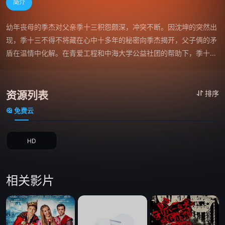
简介
幼年丧母的季杰对父亲季十三积怨颇深，冲突不断。因沈坤的突然出
现，季十三不得不将藏在心中十多年的秘密向季杰揭开，父子俩的矛
盾在温情中化解。在青爱工程和中海大学公益社团的帮助下，季十三
和季杰联手寻找沈坤。
资源列表
排序
免费云
HD
相关影片