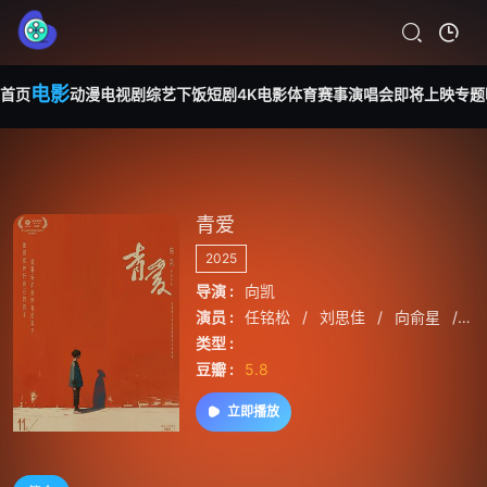
电影
首页
动漫
电视剧
综艺
下饭短剧
4K电影
体育赛事
演唱会
即将上映
专题
青爱
2025
导演 :
向凯
演员 :
任铭松
/
刘思佳
/
向俞星
/
向
类型 :
豆瓣 :
5.8
立即播放