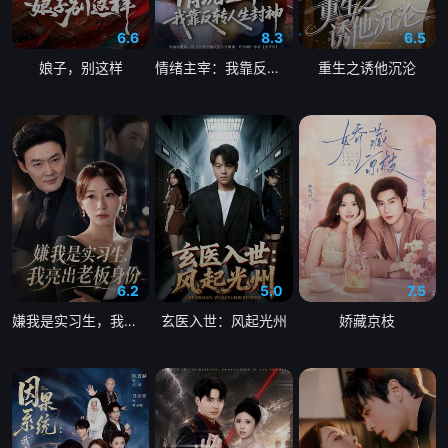
6.6
8.3
6.5
娘子，别这样
情绪主宰：我靠反转人生封神
重生之诱他沉沦
6.2
5.0
7.5
嫌我是实习生，我亮出老板身份
玄医入世：风起光州
娇藏京枝