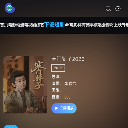
下饭短剧
首页
电影
动漫
电视剧
综艺
4K电影
体育赛事
演唱会
即将上映
专
寒门骄子2026
2026
导演 :
演员 :
张嘉怡
类型 :
豆瓣 :
8.3
立即播放