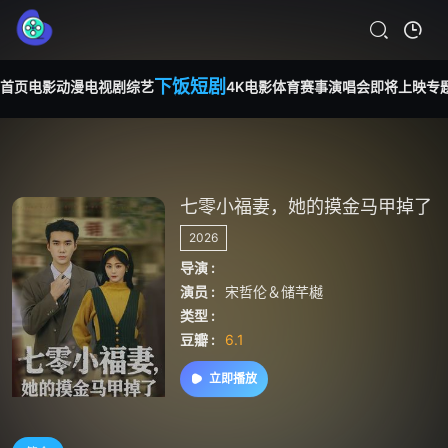
下饭短剧
首页
电影
动漫
电视剧
综艺
4K电影
体育赛事
演唱会
即将上映
专
七零小福妻，她的摸金马甲掉了
2026
导演 :
演员 :
宋哲伦＆储芊樾
类型 :
豆瓣 :
6.1
立即播放