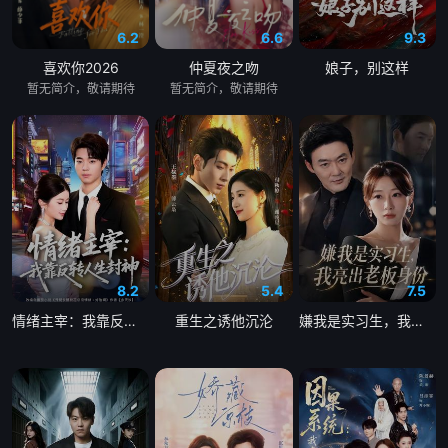
6.2
6.6
9.3
喜欢你2026
仲夏夜之吻
娘子，别这样
暂无简介，敬请期待
暂无简介，敬请期待
8.2
5.4
7.5
情绪主宰：我靠反转人生封神
重生之诱他沉沦
嫌我是实习生，我亮出老板身份