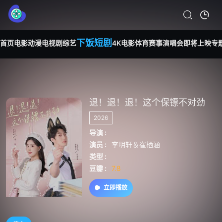
下饭短剧
首页
电影
动漫
电视剧
综艺
4K电影
体育赛事
演唱会
即将上映
专
退！退！退！这个保镖不对劲
2026
导演 :
演员 :
李明轩＆崔栖涵
类型 :
豆瓣 :
7.8
立即播放