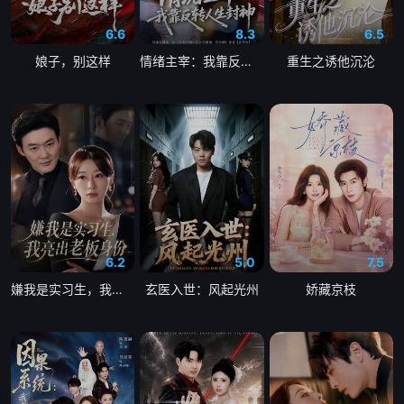
6.6
8.3
6.5
娘子，别这样
情绪主宰：我靠反转人生封神
重生之诱他沉沦
6.2
5.0
7.5
嫌我是实习生，我亮出老板身份
玄医入世：风起光州
娇藏京枝