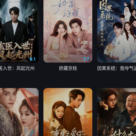
9.1
7.7
医入世：风起光州
娇藏京枝