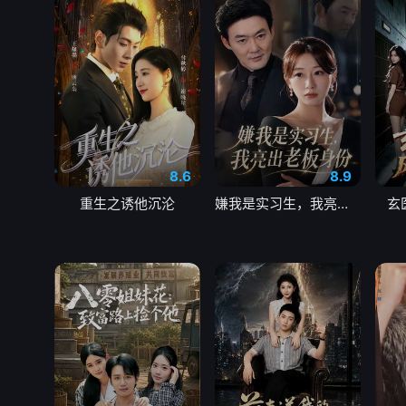
8.6
8.9
重生之诱他沉沦
嫌我是实习生，我亮出老板身份
玄