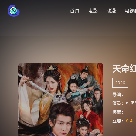
首页
电影
动漫
电视
天命
2026
导演 :
演员 :
韩明
类型 :
豆瓣 :
9.4