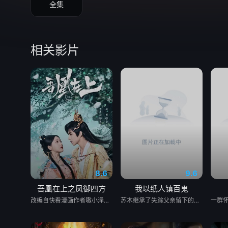
全集
相关影片
8.6
9.6
吾凰在上之凤御四方
我以纸人镇百鬼
改编自快看漫画作者嗷小泽的独家连载漫画《吾凰在上》。 现代少女奚圆（姜贞羽 饰）因意外踏入玄机界，继而卷入虎云国内乱的漩涡，身陷重重危机，而在一次次险象环生中，奚圆的真实身份逐渐浮出水面，她体内的凤凰神力也在机缘巧合下被激发觉醒。肩负整个玄机界安危的奚圆将个人的生死抛之脑后挺身而出，勇敢地向至高的神律挑战，并最终凭借自身的聪慧与坚韧守护了玄机界的苍生。
苏木继承了失踪父亲留下的白事馆，本想低调扎纸维生，却因一具流血的新娘纸人卷入了一场跨越十年的惊天阴谋。这纸人身上，竟贴着父亲消失前的绝命符箓。为了寻找父亲，苏木手持家传罗盘，独闯古镇鬼婚宴，掌扇招魂神棍。深陷租界纸域大楼，反杀吸血资本家。最终踏入生人勿近的封门村，揭开百人活尸背后的血泪冤案。随着三块罗盘碎片合一，当年的背叛者，父亲的结拜兄弟王叔现身夺宝。王叔布下万怨噬魂阵，欲将苏木炼成杀戮傀儡。生死关头，苏木觉醒苏家至高血脉，融合父亲残魂，引九霄神雷荡平邪祟。你以为苏家扎的是纸，不，扎的是这世间的公道。从此，苏木手持罗盘，行走阴阳，开启了一段热血又诡异的捉鬼传奇。