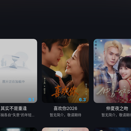
9.1
6.3
其实不是重逢
喜欢你2026
仲夏夜之吻
一群怀揣各自“失意”的年轻人，在沿海小城南安相遇相知，他们决心各展所长创办旅行社。他们以当地的特色人文与美食为引，用真诚与创意打动游客。尽管在创业路上笑料百出，但他们也渐渐褪去青涩，逐渐打响“成功旅行社”的品牌。从“冤家”互怼到甜蜜携手，“成功小分队”不仅在南安扎根了事业，更收获了惺惺相惜的友情与双向奔赴的爱情。
暂无简介，敬请期待
暂无简介，敬请期