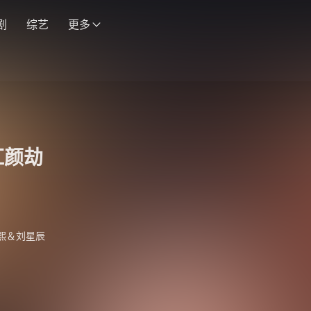
剧
综艺
更多
红颜劫
熙＆刘星辰