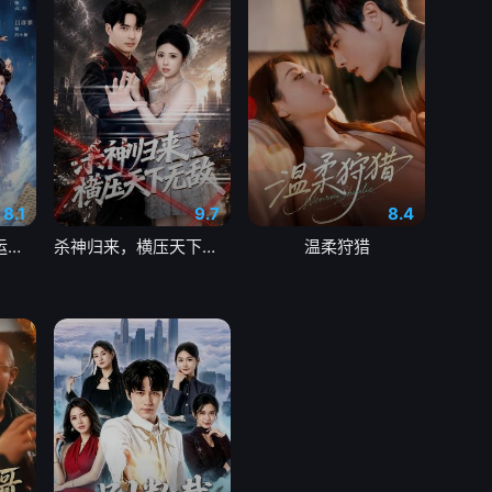
8.1
9.7
8.4
因果系统：我夺气运救苍生
杀神归来，横压天下无敌
温柔狩猎