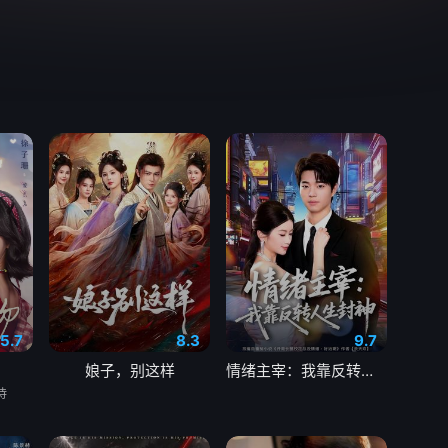
5.7
8.3
9.7
娘子，别这样
情绪主宰：我靠反转人生封神
待