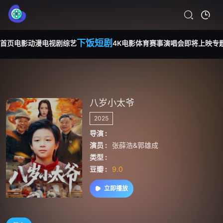
下饭短剧
首页
电影
动漫
电视剧
综艺
4K电影
体育赛事
演唱会
即将上映
专
八岁小太爷
2025
导演 :
演员 :
张薛浩&郭雄成
类型 :
豆瓣 :
9.0
立即播放