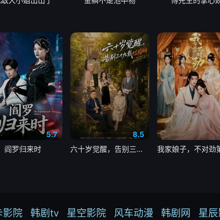
无敌大小姐出山了
金鳞不是池中物
傅先生的掌心
5.7
8.5
阎罗归来时
六十岁觉醒，告别三十九载烂婚姻
卡影院
韩剧tv
星空影院
风车动漫
韩剧网
星辰