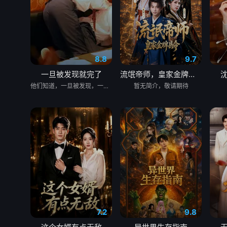
8.8
9.7
一旦被发现就完了
流氓帝师，皇家金牌县令
他们知道，一旦被发现，一切都会结束。 &nbsp; &nbsp; &nbsp; &nbsp; &nbsp; &nbsp; &nbsp; &nbsp; &nbsp; &nbsp; &nbsp; &nbsp; &nbsp; &nbsp; &nbsp; &nbsp; &nbsp; &nbsp; &nbsp; &nbsp; &nbsp; &nbsp; &nbsp; &nbsp; &nbsp; &nbsp; &nbsp; &nbsp; &nbsp; &nbsp; &nbsp; &nbsp; &nbsp; &nbsp; &nbsp; 一对高中情侣努力守护他们的秘密恋情， &nbsp; &nbsp; &nbsp; &nbsp; &nbsp; &nbsp; &nbsp; &nbsp; &nbsp; &nbsp; &nbsp; &nbsp; &nbsp; &nbsp; &nbsp; &nbsp; &nbsp; &nbsp; &nbsp; &nbsp; &nbsp; &nbsp; &nbsp; &nbsp; &nbsp; &nbsp; &nbsp; &nbsp; &nbsp; &nbsp; &nbsp; &nbsp; &nbsp; &nbsp; &nbsp; 在嫉妒、误解和被发现的恐惧中艰难前行。 &nbsp; &nbsp; &nbsp; &nbsp; &nbsp; &nbsp; &nbsp; &nbsp; &nbsp; &nbsp; &nbsp; &nbsp; &nbsp; &nbsp; &nbsp; &nbsp; &nbsp; &nbsp; &nbsp; &nbsp; &nbsp; &nbsp; &nbsp; &nbsp; &nbsp; &nbsp; &nbsp; &nbsp; &nbsp; &nbsp; &nbsp; &nbsp; &nbsp; &nbsp; &nbsp; 他们的爱情始于学校空无一人的体育器材室。 &nbsp; &nbsp; &nbsp; &nbsp; &nbsp; &nbsp; &nbsp; &nbsp; &nbsp; &nbsp; &nbsp; &nbsp; &nbsp; &nbsp; &nbsp; &nbsp; &nbsp; &nbsp; &nbsp; &nbsp; &nbsp; &nbsp; &nbsp; &nbsp; &nbsp; &nbsp; &nbsp; &nbsp; &nbsp; &nbsp; &nbsp; &nbsp; &nbsp; &nbsp; &nbsp; 他们立下一个约定： &nbsp; &nbsp; &nbsp; &nbsp; &nbsp; &nbsp; &nbsp; &nbsp; &nbsp; &nbsp; &nbsp; &nbsp; &nbsp; &nbsp; &nbsp; &nbsp; &nbsp; &nbsp; &nbsp; &nbsp; &nbsp; &nbsp; &nbsp; &nbsp; &nbsp; &nbsp; &nbsp; &nbsp; &nbsp; &nbsp; &nbsp; &nbsp; &nbsp; &nbsp; &nbsp; 「如果有人发现我们的关系，我们就分手。」 &nbsp; &nbsp; &nbsp; &nbsp; &nbsp; &nbsp; &nbsp; &nbsp; &nbsp; &nbsp; &nbsp; &nbsp; &nbsp; &nbsp; &nbsp; &nbsp; &nbsp; &nbsp; &nbsp; &nbsp; &nbsp; &nbsp; &nbsp; &nbsp; &nbsp; &nbsp; &nbsp; &nbsp; &nbsp; &nbsp; &nbsp; &nbsp; &nbsp; &nbsp; &nbsp; 他们相爱——却不得不隐藏。 &nbsp; &nbsp; &nbsp; &nbsp; &nbsp; &nbsp; &nbsp; &nbsp; &nbsp; &nbsp; &nbsp; &nbsp; &nbsp; &nbsp; &nbsp; &nbsp; &nbsp; &nbsp; &nbsp; &nbsp; &nbsp; &nbsp; &nbsp; &nbsp; &nbsp; &nbsp; &nbsp; &nbsp; &nbsp; &nbsp; &nbsp; &nbsp; &nbsp; &nbsp; &nbsp; 一个关于两个少年在冲突、距离与脆弱中学会爱的动人成长故事。
暂无简介，敬请期待
7.2
9.8