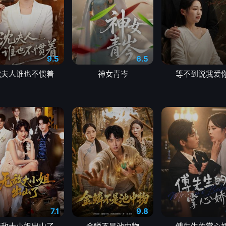
9.5
6.5
沈夫人谁也不惯着
神女青岑
等不到说我爱
7.1
9.8