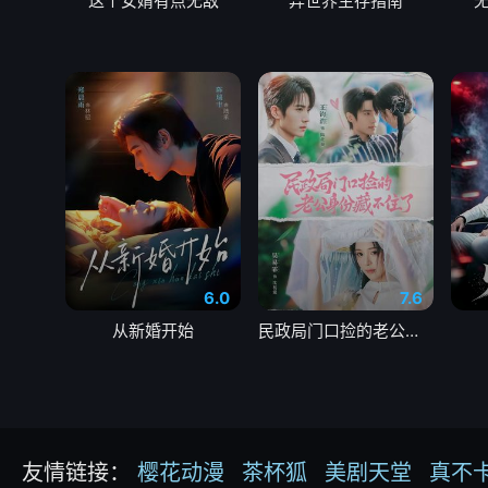
这个女婿有点无敌
异世界生存指南
6.0
7.6
从新婚开始
民政局门口捡的老公身份藏不住了
友情链接：
樱花动漫
茶杯狐
美剧天堂
真不