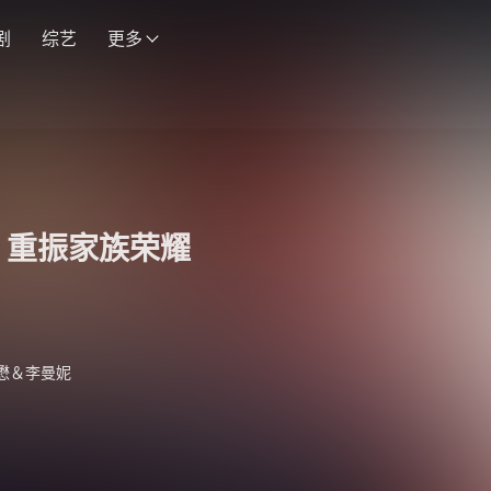
剧
综艺
更多
！重振家族荣耀
懋＆李曼妮