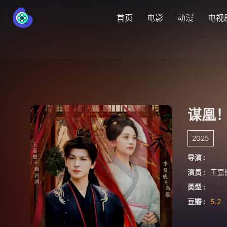
首页
电影
动漫
电视
谋凰
2025
导演 :
演员 :
王嘉
类型 :
豆瓣 :
5.2