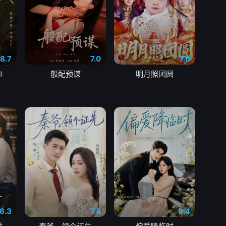
8.7
7.0
7.6
你
般配预谋
明月照团圆
6.3
7.8
9.4