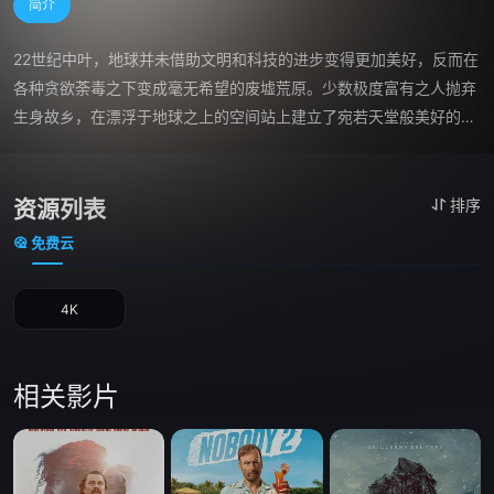
简介
22世纪中叶，地球并未借助文明和科技的进步变得更加美好，反而在
各种贪欲荼毒之下变成毫无希望的废墟荒原。少数极度富有之人抛弃
生身故乡，在漂浮于地球之上的空间站上建立了宛若天堂般美好的乐
土，继续过着享乐奢靡的幸福生活。而绝大多数的穷苦人不得不留在
千疮百孔的地球上，在绝望的混乱之中苟延残喘，同时被迫忍受各种
严苛可笑的联邦法规的压迫。他们在富人建立起来的工业系统下努力
资源列表
排序
赚取稀薄的营生，时而仰望苍穹，幻想着早日移民空间站开始新的生
免费云
活。无奈在政府官员德拉库特（朱迪·福斯特 Jodie Foster 饰）的铁
腕掌控下，偷渡者一次次化作宇宙中的碎片。

4K
　　工作中受到强辐射的普通人麦克斯（马特·达蒙 Matt Damon 
饰），除非借助空间站先进的医疗系统，否则五天后将一命呜呼。纵
使仅有一线生机，也要朝着极乐世界挺进……
相关影片