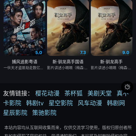
5.0
7.3
9.0
捕风追影粤语
新·驯龙高手国语
新·驯龙高手
一伙天才盗匪劫走数亿资产，却凭借超强反侦察能力全身而退，戏耍警方“天眼”系统。一筹莫展之际，澳门司警局请回了隐退多年的跟踪专家黄德忠（成龙 饰），他培养年轻司警何秋果（张子枫 饰）等人，重组“神秘跟踪队”，最终锁定了盗匪团的幕后狼王傅隆生（梁家辉 饰）。当警方布下天罗地网之时，盗匪团也设下局中局，斗智斗勇斗心眼，一场高端猫鼠局拉开帷幕......
影片讲述小嗝嗝（梅森·泰晤士 Mason Thames 饰）偶然间遭遇传说中的夜煞没牙仔，并由此与之建立深厚友谊，进而打破两大族群间的隔阂，携手寻求和平的故事。
影片讲述小嗝嗝（梅森·泰晤士 Mason Thames 饰）偶然间遭遇传说中的夜煞没牙仔，并由此与之建立深厚友谊，进而打破两大族群间的隔阂，携手寻求和平的故事。

友情链接：
樱花动漫
茶杯狐
美剧天堂
真不
卡影院
韩剧tv
星空影院
风车动漫
韩剧网
星辰影院
策驰影院
本站内容均从互联网收集而来，仅供交流学习使用，版权归原创者所
有如有侵犯了您的权益，尽请通知我们，本站将及时删除侵权内容。