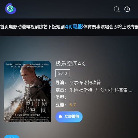
4K电影
首页
电影
动漫
电视剧
综艺
下饭短剧
体育赛事
演唱会
即将上映
专
极乐空间4K
2013
导演 :
尼尔·布洛姆坎普
演员 :
朱迪·福斯特
/
沙尔托·科普雷
/
类型 :
豆瓣 :
5.7
立即播放