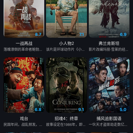
8.7
7.1
6.9
一战再战
小人物2
弗兰肯斯坦
落魄潦倒的革命者鲍勃（莱昂纳多·迪卡普里奥 饰）终日生活在草木皆兵的偏执状态，他与世隔绝，只和坚韧自立的女儿薇拉（蔡斯·英菲尼迪 饰）相依为命。然而，当鲍勃的宿敌（西恩·潘 饰）在16年后再度现身，女儿也突然失踪，这位曾经的激进分子仓促踏上了寻女之路，父女二人不得不直面他过往行为种下的恶果……
该片是环球动作片《小人物》的续集，讲述了哈奇在与俄罗斯黑帮交手4年后，很享受这份激烈的打斗“工作”，但他与家人关系日益疏远。于是，他决定带着家人去旅游小镇度假。然而，一次与小镇恶霸的冲突后，让全家人卷入了一场纷争之中的故事。
影片改编玛丽·雪莱的经典小说，以天才却自负的科学家维克多·弗兰肯斯坦（奥斯卡·伊萨克 Oscar Isaac 饰）为主角，讲述他在一场骇人的实验中创造了一个生命，最终却导致他与悲惨的创造物双双走向灭亡。
6.8
9.1
5.0
戏台
招魂4：终章
捕风追影国语
民国年间，战乱频发。五庆班班主侯喜亭（陈佩斯 饰）带着一众名角儿来到德祥大戏院演出，谁成想首演压轴登场的却是包子铺的伙计大嗓儿（黄渤 饰）？全场观众都在翘首以盼名角儿金啸天（尹正 饰）亮相，可刚攻城称王的洪大帅（姜武 饰）却偏偏指名让大嗓儿唱这出《霸王别姬》！眼看戏班的招牌就要砸了，前台戏迷退票砸场让戏院吴经理（杨皓宇 饰）苦不堪言，后台洪大帅持枪闹事更是让人吓破了胆！台前台后都乱了套，男旦凤小桐（余少群 饰）、教化处处长徐明礼（陈大愚 饰）、怀有异心的六姨太（徐卓儿 饰）等人也被卷入这场令人啼笑皆非的闹剧之中……台上霸王声声唱，台下荒唐众生相，既要保住戏班饭碗，又要哄好台下观众，大幕拉开之后，这场戏到底要怎么唱？ 影片改编自同名话剧。
故事设定在1986年，即《招魂3》的五年后。沃伦夫妇因艾德在第三部中经历恶灵事件而突发心脏病，已正式退休，不再从事驱魔工作。他们仍会到大学巡回演讲，但连这类机会也在逐渐减少。一些事件最终还是让他们重返战场。 这次的核心案件，是沃伦夫妇生涯中最著名的一起事件之一：斯莫尔家族闹鬼案。据“新英格兰通灵研究协会”（由艾德与洛琳的现实中的女儿朱迪和女婿托尼·斯佩拉负责运营）称，1970年代，珍妮特与杰克·斯莫尔搬入宾夕法尼亚州西皮特斯顿查斯街上的一套复式住宅。随后数年，包括他们的女儿与杰克的父母在内的家人纷纷声称经历了超自然现象，从怪味、怪声到鬼魂骚扰等。
一伙天才盗匪劫走数亿资产，却凭借超强反侦察能力全身而退，戏耍警方“天眼”系统。一筹莫展之际，澳门司警局请回了隐退多年的跟踪专家黄德忠（成龙 饰），他培养年轻司警何秋果（张子枫 饰）等人，重组“神秘跟踪队”，最终锁定了盗匪团的幕后狼王傅隆生（梁家辉 饰）。当警方布下天罗地网之时，盗匪团也设下局中局，斗智斗勇斗心眼，一场高端猫鼠局拉开帷幕......