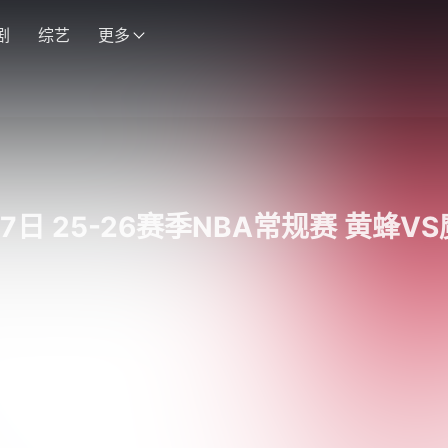
剧
综艺
更多
27日 25-26赛季NBA常规赛 黄蜂V