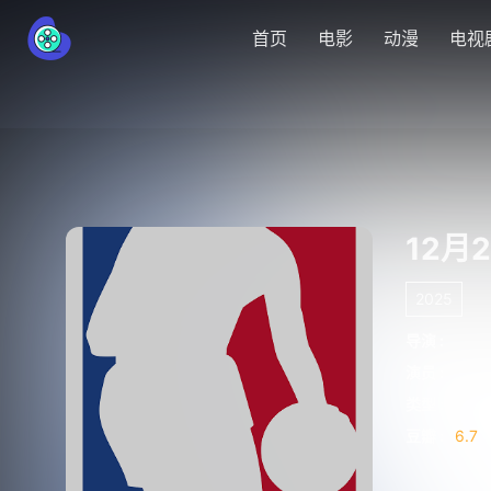
首页
电影
动漫
电视
12月
2025
导演 :
演员 :
类型 :
豆瓣 :
6.7