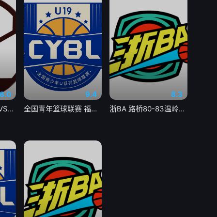
8.0
9.4
8.3
足球热身赛 切尔西VS尤文图斯20260805
全国青年篮球联赛 福建浔兴75-72辽宁沈阳三生20260805
浙BA 路桥80-83温岭20260805