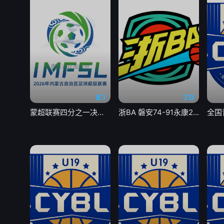
8.1
7.0
蒙超联赛四分之一决赛 第一回合 乌兰察布队VS包头队20260804
浙BA 磐安74-91永康20260805