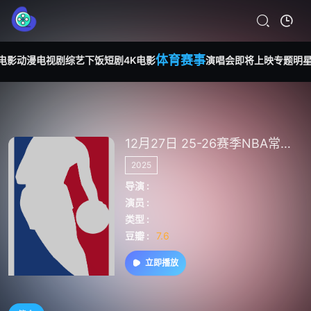
体育赛事
电影
动漫
电视剧
综艺
下饭短剧
4K电影
演唱会
即将上映
专题
明
12月27日 25-26赛季NBA常规赛 猛龙VS奇才
2025
导演 :
演员 :
类型 :
豆瓣 :
7.6
立即播放