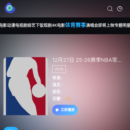
体育赛事
电影
动漫
电视剧
综艺
下饭短剧
4K电影
演唱会
即将上映
专题
明
12月27日 25-26赛季NBA常规赛 凯尔特人VS步行者
2025
导演 :
演员 :
类型 :
豆瓣 :
7.6
立即播放