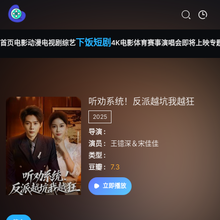
下饭短剧
首页
电影
动漫
电视剧
综艺
4K电影
体育赛事
演唱会
即将上映
专
听劝系统！反派越坑我越狂
2025
导演 :
演员 :
王镱深＆宋佳佳
类型 :
豆瓣 :
7.3
立即播放