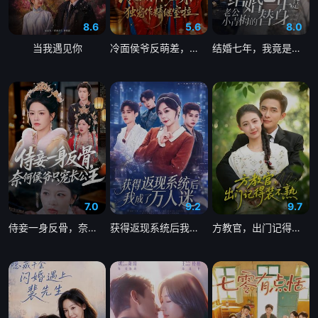
8.6
5.6
8.0
当我遇见你
冷面侯爷反萌差，独宠作精继室啦
结婚七年，我竟是老公小青梅的替身
7.0
9.2
9.7
侍妾一身反骨，奈何侯爷只宠长公主
获得返现系统后我成了万人迷
方教官，出门记得装不熟