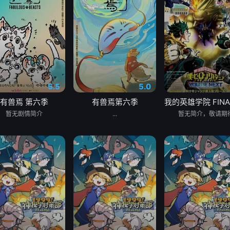
1集
第82集
第83集
第84集
第85
2集
第93集
第94集
第95集
第96
3集
第104集
第105集
第106集
第10
5.5
5.0
4集
第115集
第116集
第117集
第11
有兽焉 第六季
有兽焉第六季
暂无剧情简介
...
暂无简介，敬请期
5集
第126集
第127集
第128集
第12
6集
第137集
第138集
第139集
第14
7集
第148集
第149集
第150集
第15
8集
第159集
第160集
第161集
第16