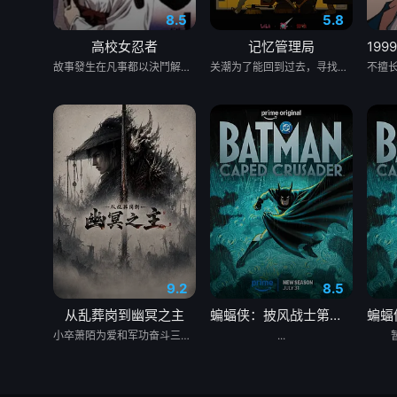
8.5
5.8
第166集
第167集
第168集
第16
高校女忍者
记忆管理局
故事發生在凡事都以決鬥解決的大門高中。就讀大門高中的怪怪女生御劍涼子，是個熱愛武士道，劍術高超的時代劇迷，更是解決校內麻煩「K FIGHT」決鬥制度的冠軍！ 某天在御劍涼子面前突然出現了一個神秘巫女，涼子並因此被召喚進入異次元空間，和那裡的妖魔獸展開戰鬥！究竟現實世界與異次元空間有什麼關係？陸續登場的謎樣角色，又將為涼子帶來什麼遭遇呢？現在，戰鬥的鐘聲即將為御劍涼子響起！
关潮为了能回到过去，寻找着能启动时间枪的能源“灼石”，却意外掉入了记忆管理局。为了能重新回到现实，关潮和方糖、百重等记忆管理员一起逐层回收记忆层中的BUG人。随着一场场战斗相继落幕，关潮要面对的是……
第177集
第178集
第179集
第18
第188集
9.2
8.5
从乱葬岗到幽冥之主
蝙蝠侠：披风战士第二季
小卒萧陌为爱和军功奋斗三年，却被恋人柳莺儿与将军之子赵昊联手背叛，残忍杀害后抛尸乱葬岗。濒死之际，他唤醒了上古魔刀“幽冥”，获得驱使阴兵之力，化身“活阎罗”归来复仇。他利用附身控魂之能在军营制造恐慌，随后奇袭马匪山寨，建立起自己的第一块根据地——黑石堡，并收服墨家传人墨璇，打造机关。萧陌的势力迅速壮大，引得朝廷大将赵天雄（赵昊之父）率军围剿。萧陌凭借幽冥军与墨璇的机关术大败官军，并在战斗中发现自己竟是前朝大胤皇室遗脉。他以“前朝正统”之名，联合天下义军，与朝廷分庭抗礼。与此同时，他的行为也引起了正道仙门“青云宗”的注意，长老前来讨伐，反被萧陌揭露其门派藏污纳垢，最终败退。然而，这一切都落入了国师的圈套。萧陌击败皇帝，吞噬龙气后，竟无意中撕裂了上古邪神“黑厄”的降临通道。国师亮明真身，欲献祭京城百万百姓迎接邪神。为拯救苍生，萧陌放弃唾手可得的天下，在同伴的协助下，孤身持刀冲入裂隙，与邪神本源展开决战。
...