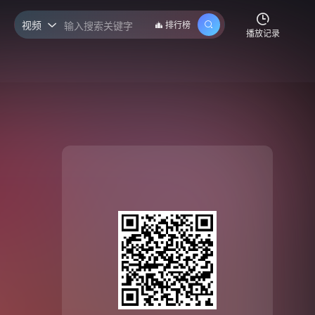
视频
排行榜

播放记录