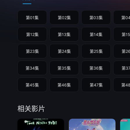
第01集
第02集
第03集
第0
第12集
第13集
第14集
第1
第23集
第24集
第25集
第2
第34集
第35集
第36集
第3
第45集
第46集
第47集
第4
第56集
第57集
第58集
第5
相关影片
第67集
第68集
第69集
第7