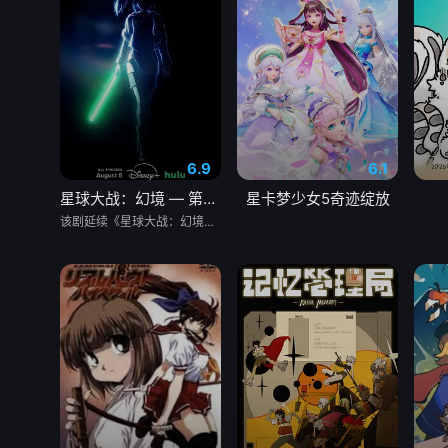
第78集
第79集
第80集
第8
第89集
第90集
第91集
第9
第100集
第101集
第102集
第10
6.9
6.1
第111集
第112集
第113集
第11
星球大战：幻境 — 第九个绝地武士
星卡梦少女5奇迹绽放
该剧延续《星球大战：幻境》的世界观，见证绝地武士崭新篇章。
第122集
第123集
第124集
第12
第133集
第134集
第135集
第13
第144集
第145集
第146集
第14
第155集
第156集
第157集
第15