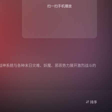
扫一扫手机播放
用战神系统与各种末日灾难、妖魔、邪恶势力展开激烈战斗的
排序